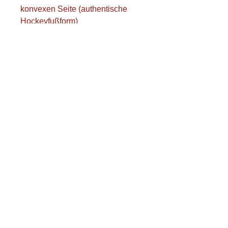
konvexen Seite (authentische
Hockeyfußform)
Glatt, keine scharfen Kanten
Leicht
Gute Ballkontrolle, steif, langlebig
Länge 90 cm
Ideales Set für Vereine, Schulen
und Freizeiteinrichtungen
Die Transportkosten werden
separat berechnet.