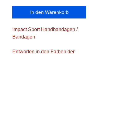
In den Warenkorb
Impact Sport Handbandagen /
Bandagen
Entworfen in den Farben der
thailändischen Flagge
Material: Baumwolle
Länge: 5 m
Farbe: rot/weiß/blau/weiß/rot
Die Transportkosten werden
separat berechnet.