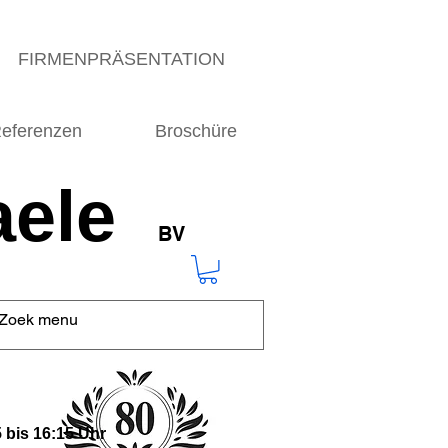
FIRMENPRÄSENTATION
eferenzen
Broschüre
ele
BV
 bis 16:15 Uhr