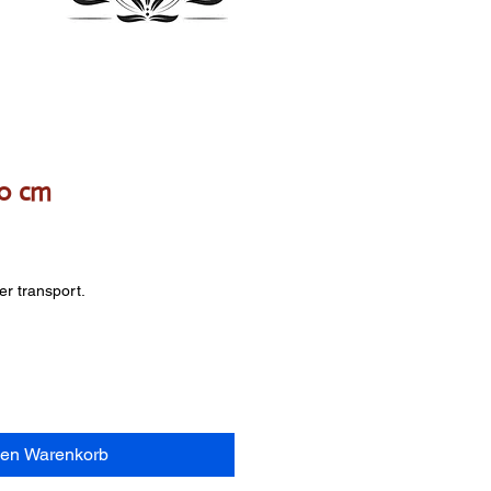
0 cm
s
er transport.
den Warenkorb