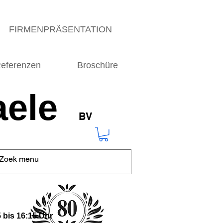
FIRMENPRÄSENTATION
eferenzen
Broschüre
ele
BV
 bis 16:15 Uhr