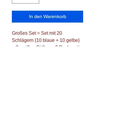
In den Warenkorb
Großes Set = Set mit 20
Schlägern (10 blaue + 10 gelbe)
+ 3 weißen Bällen + 2 Pucks mit
Aufbewahrungsbeutel
Stöcke mit PVC-Schaft und PP-
Klinge
Gesamtlänge von 95 cm
Die Transportkosten werden
separat berechnet.
Bitte geben Sie die Postleitzahl