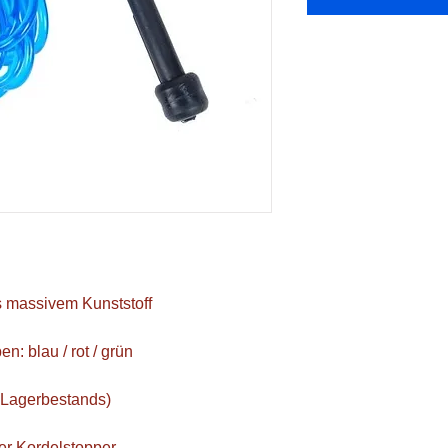
s massivem Kunststoff
n: blau / rot / grün
s Lagerbestands)
ber Kordelstopper