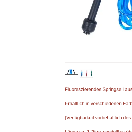
Fluoreszierendes Springseil au
Erhältlich in verschiedenen Farbe
(Verfügbarkeit vorbehaltlich de
Länge ca. 2,75 m, verstellbar ü