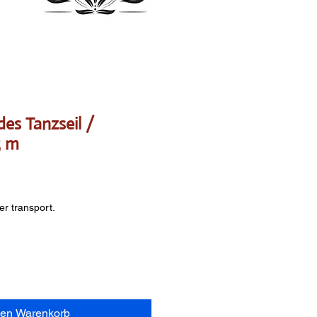
des Tanzseil /
5 m
er transport.
den Warenkorb