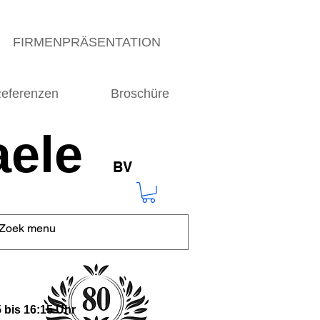
FIRMENPRÄSENTATION
eferenzen
Broschüre
ele
BV
 bis 16:15 Uhr