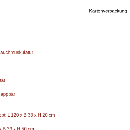
Kartonverpackung
Bauchmuskulatur
tät
lappbar
: L 120 x B 33 x H 20 cm
x B 33 x H 50 cm