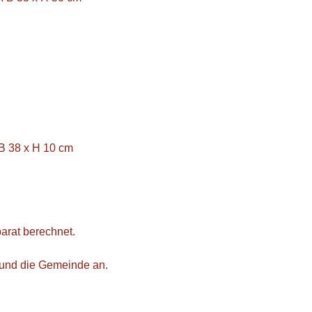
B 38 x H 10 cm
arat berechnet.
l und die Gemeinde an.