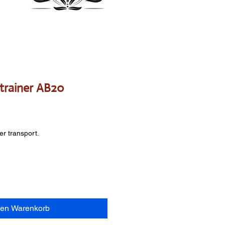
trainer AB20
s
er transport.
den Warenkorb