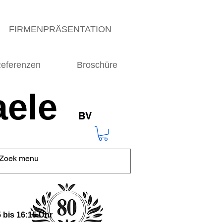
FIRMENPRÄSENTATION
eferenzen
Broschüre
ele
BV
 bis 16:15 Uhr