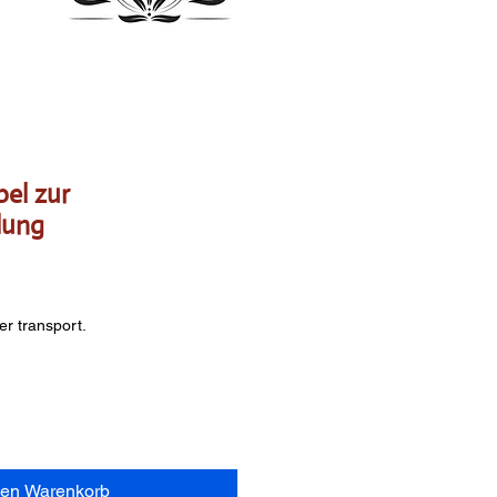
bel zur
lung
er transport.
den Warenkorb