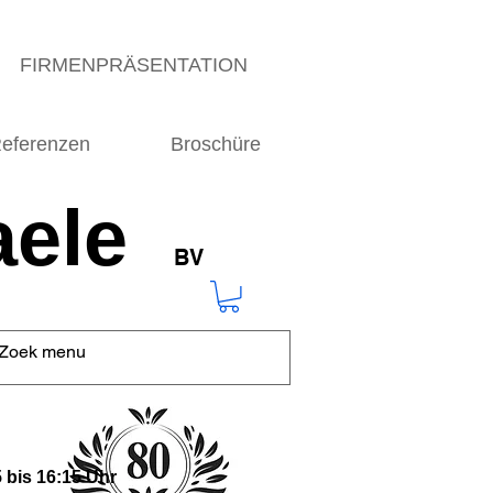
FIRMENPRÄSENTATION
eferenzen
Broschüre
ele
BV
 bis 16:15 Uhr