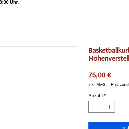
8:00 Uhr.
Basketballkur
Höhenverstel
Preis
75,00 €
inkl. MwSt.
|
Prijs zond
Anzahl
*
In 