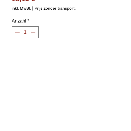
inkl. MwSt.
|
Prijs zonder transport.
Anzahl
*
In den Warenkorb
Verzinkter Stahl / Maschennetz
Mit 12-Punkt-Aufhängung
Öffnen Sie an den Kettenenden
die Kettenglieder zum Aufhängen.
Wetterfest
Robust