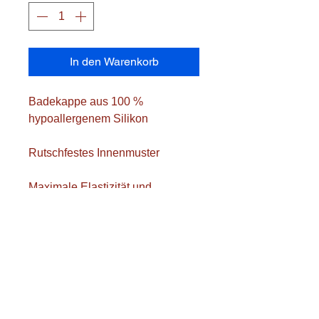
In den Warenkorb
Badekappe aus 100 %
hypoallergenem Silikon
Rutschfestes Innenmuster
Maximale Elastizität und
Rückstellfähigkeit
Große Farbauswahl
Option: Druck gegen Aufpreis
erhältlich