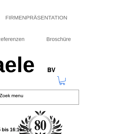
FIRMENPRÄSENTATION
eferenzen
Broschüre
ele
BV
 bis 16:15 Uhr